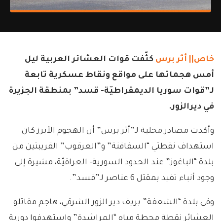
خاص|| أثر برس
كثّفت قوات العشائر العربية ليل
أمس هجماتها على مواقع ونقاط عسكرية تابعة
لـ”قوات سوريا الديمقراطيّة- قسد” بمنطقة الجزيرة
في ديرالزور.
وأكدت مصادر محلية لـ”أثر برس” أن الهجوم الأبرز كان
استهداف نقطتي “السفافنة” و”العرقوب” القريبتين من
بلدة “الباغوز” عند الحدود السورية- العراقيّة، مشيرة إلى
وجود أنباء تفيد بمقتل 6 عناصر لـ”قسد”.
وفي بلدة “الشعفة” بريف دير الزور الشرقي، هاجم مقاتلو
العشائر نقطة محطة مياه “المراشدة” واستهدفوا دورية