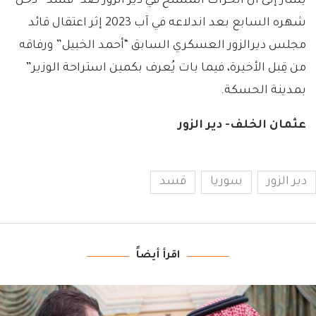
يشار إلى أن الحراك المسلّح في دير الزور ضد “قسد” دخل
شهره السابع بعد اندلاعه في آب 2023 إثر اعتقال قائد
مجلس ديرالزور العسكري السابق “أحمد الخبيل” ورفاقه
من قِبل الأخيرة، فيما بات يُعرف بكمين استراحة الوزير”
بمدينة الحسكة.
عثمان الخلف- دير الزور
دير الزور
سوريا
قسد
اقرأ أيضاً