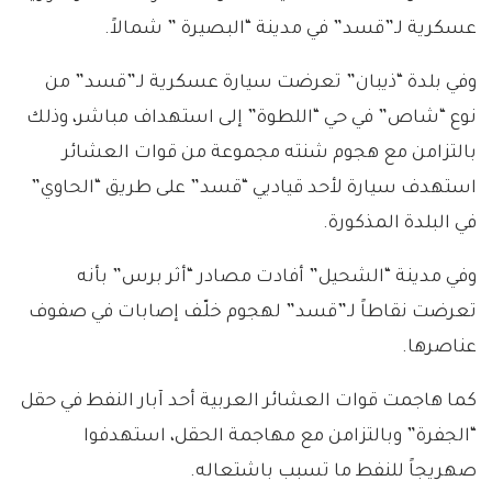
عسكرية لـ”قسد” في مدينة “البصيرة ” شمالاً.
وفي بلدة “ذيبان” تعرضت سيارة عسكرية لـ”قسد” من
نوع “شاص” في حي “اللطوة” إلى استهداف مباشر، وذلك
بالتزامن مع هجوم شنته مجموعة من قوات العشائر
استهدف سيارة لأحد قياديي “قسد” على طريق “الحاوي”
في البلدة المذكورة.
وفي مدينة “الشحيل” أفادت مصادر “أثر برس” بأنه
تعرضت نقاطاً لـ”قسد” لهجوم خلّف إصابات في صفوف
عناصرها.
كما هاجمت قوات العشائر العربية أحد آبار النفط في حقل
“الجفرة” وبالتزامن مع مهاجمة الحقل، استهدفوا
صهريجاً للنفط ما تسبب باشتعاله.