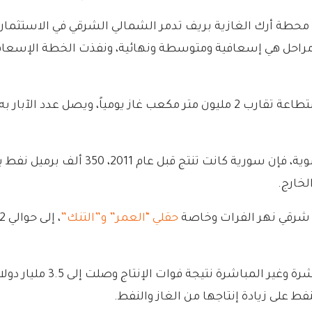
نها أن العمل لإعادة تأهيل المحطة ينقسم إلى 3 مراحل هي إسعافية ومتوسطة ونهائية، 
وبحسب ما أكده مدير شركة محروقات مصطفى
 شرقي نهر الفرات وخاصة
حقلي “العمر” و”التنك”
رة وغير المباشرة نتيجة فوات الإنتاج
و
صلت إلى 3.5 