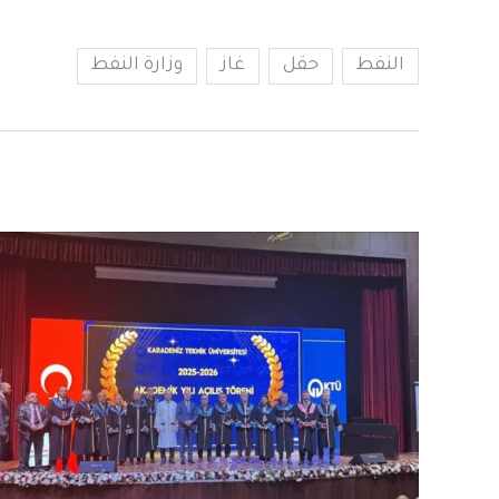
النفط
حقل
غاز
وزارة النفط