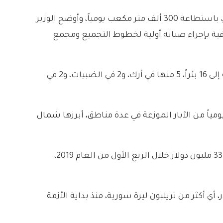
وفي تموز 2017، أعلن وزير النفط علي غانم إعادة وضع محطة أرك الغازية بريف تدمر الشمالي الشرقي في الاستثمار، باستطاعة 300 ألف متر مكعب يومياً، وأوضح الوزير
ونفذت الخطة الإسعافية بإجراء صيانة أولية لخطوط التجميع ومجمع
وكان حقل أرك الغازي وضع بالاستثمار في 1996، باستطاعة تقارب 2 مليون متر مكعب غاز يومياً، ويصل عدد الآبار به إلى 16 بئراً، 5 منها في أرك، و2 في الضبيات، و2 في
 حصوية، فإن سورية كانت تنتج قبل عام 2011، 350 ألف برميل نفط يومياً من الآبار الموزعة في عدة مناطق، أبرزها شمال
، إلى حوالي 332 مليون دولار خلال الربع الأول من العام 2019،
مليار دولار، أي أكثر من تريليون ليرة سورية، منذ بداية الأزمة