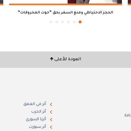
الحجز الاحتياطي ومنع السفر بحق “حوت المحروقات”
العودة للأعلى 🡹
أثر في العمق
أثر الحرب
افة
أثرنا السوري
أثر سبورت