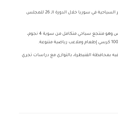
يذكر أن المجلس الوزاري العربي للسياحة أقر بالإجماع إنشاء فرع للأكاديمية العربية للسياحة أو معهد عالي للعلوم السياحية في سوريا خلال الدورة الـ 26 للمجلس
كما يذكر أن مشروع “طلة بحر وجبل” يستثمره أحد المغتربين السوريين في أستراليا ويقع في ريف محافظة طرطوس وهو منتجع سياحي متكامل من سوية 4 نجوم،
 فيه بمحافظة القنيطرة، بالتوازي مع دراسات تجري