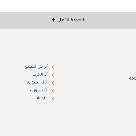
العودة للأعلى 🡹
أثر في العمق
أثر الحرب
افة
أثرنا السوري
أثر سبورت
منوعات