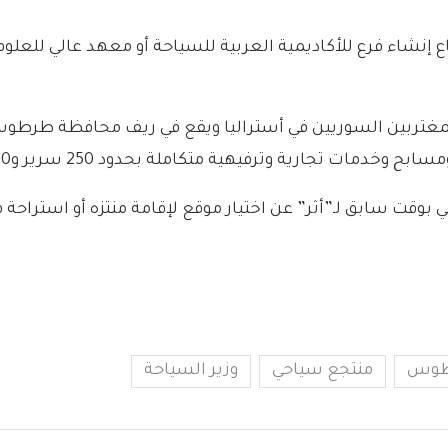
هية متكاملة بحدود 250 سرير و1000 كرسي إطعام وملاعب رياضية متنوعة.
بوقت سابق لـ”أثر” عن اختيار موقع لإقامة منتزه أو استراحة
وس
منتجع سياحي
وزير السياحة