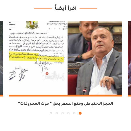
اقرأ أيضاً
الحجز الاحتياطي ومنع السفر بحق “حوت المحروقات”