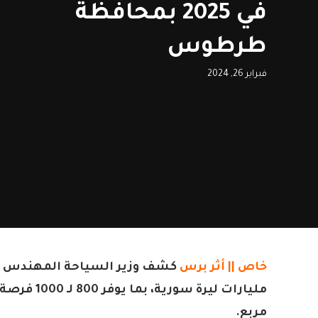
في 2025 بمحافظة
طرطوس
فبراير 26, 2024
خاص ||
أثر برس
مربع.