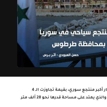
كشف وزير السياحة المهندس محمد رامي مرتيني لـ”أثر برس” عن التجهيز لإعادة استثمار أكبر منتجع سوري، بقيمة تجاوزت الـ 4
مليارات ليرة سورية، بما يوفر 800 لـ 1000 فرصة عمل، وهو منتجع “طلة بحر وجبل” في محافظة طرطوس والذي يمتد على مساحة قدرها نحو 28 ألف متر