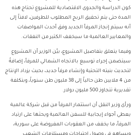
كون الدراسة والجدوى الاقتصادية للمشروع تحتاج هذه
المدة حتى يتم تحقيق الربح المطلوب للطرفين، لافتاً إلى
أنه سيتم إنجاز المرفأ الجديد وفق أحدث المواصفات
والمعايير العالمية ما سيخفف الكثير من النفقات.
وفيما يتعلق بتفاصيل المشروع، بيّن الوزير أن المشروع
سيتضمن إجراء توسيع بالاتجاه الشمالي للمرفأ، إضافةً
لتحديث بنيته التحتية وإنشاء مرفأ جديد، بحيث يزداد الإنتاج
من 4 ملايين طن حالياً إلى 38 مليون طن سنوياً، وبتكلفة
تقديرية تتجاوز 500 مليون دولار.
ورأى وزير النقل أن استثمار المرفأ من قبل شركة عالمية
يعطي أجواء إيجابية للسفن العالمية ويحثها على ارتياد
المرفأ، ما يخفف من العقوبات المفروضة على سورية،
ويساهم في وصول احتياجات ومستلزمات الشعب