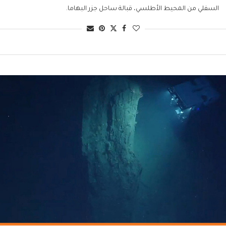
السفلي من المحيط الأطلسي، قبالة ساحل جزر البهاما.