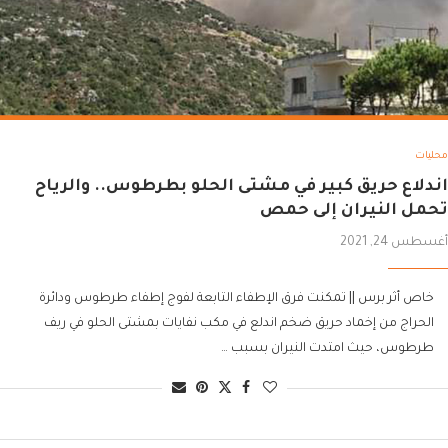
محليات
اندلاع حريق كبير في مشتى الحلو بطرطوس.. والرياح
تحمل النيران إلى حمص
أغسطس 24, 2021
خاص أثر برس || تمكنت فرق الإطفاء التابعة لفوج إطفاء طرطوس ودائرة
الحراج من إخماد حريق ضخم اندلع في مكب نفايات بمشتى الحلو في ريف
طرطوس، حيث امتدت النيران بسبب …