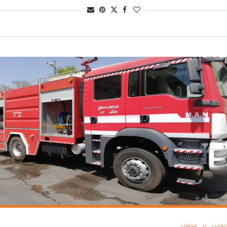
حوادث
محليات