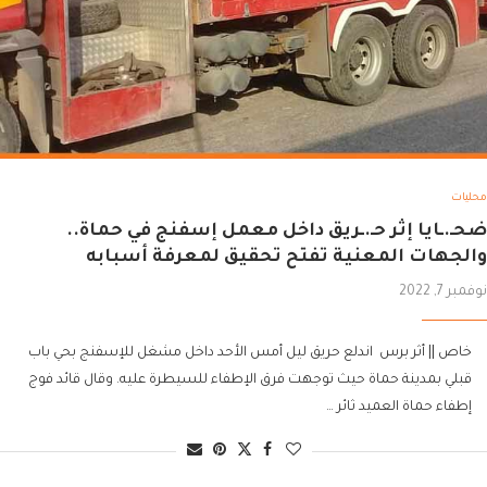
محليات
ضحـ.ـايا إثر حـ.ـريق داخل معمل إسفنج في حماة..
والجهات المعنية تفتح تحقيق لمعرفة أسبابه
نوفمبر 7, 2022
خاص || أثر برس اندلع حريق ليل أمس الأحد داخل مشغل للإسفنج بحي باب
قبلي بمدينة حماة حيث توجهت فرق الإطفاء للسيطرة عليه. وقال قائد فوج
إطفاء حماة العميد ثائر …