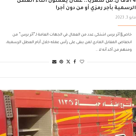
4 آلاف ل.س شهرياً.. عمال يعملون أثناء العطل
الرسمية بأجر رمزي أو من دون أجر!
مايو 3, 2023
خاص|| أثر برس اشتكى عدد من العمال في الجهات العامة لـ”أثر برس” من
انخفاض المقابل المادي لمن يبقى على رأس عمله خلال أيام العطل الرسمية،
ومنهم من أكد أنه لا …