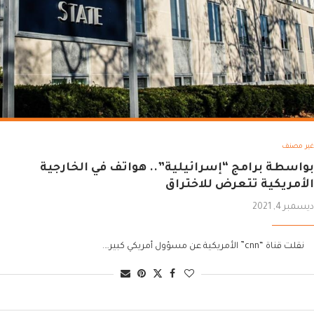
غير مصنف
بواسطة برامج “إسرائيلية”.. هواتف في الخارجية
الأمريكية تتعرض للاختراق
ديسمبر 4, 2021
نقلت قناة “cnn” الأمريكية عن مسؤول أمريكي كبير….