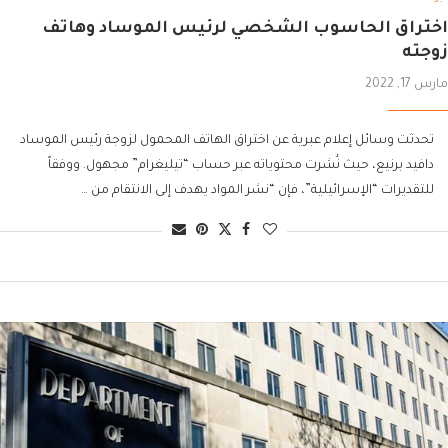
اختراق الحاسوب الشخصي لرئيس الموساد وهاتف
زوجته
مارس 17, 2022
تحدثت وسائل إعلام عبرية عن اختراق الهاتف المحمول لزوجة رئيس الموساد
دافيد برنيع، حيث نُشرت محتوياته عبر حساب “تيليغرام” مجهول. ووفقاً
للتقديرات “الإسرائيلية”، فإن “نشر المواد يهدف إلى الانتقام من …