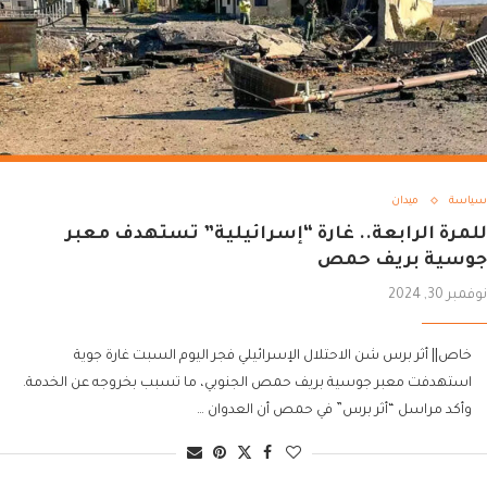
سياسة
ميدان
للمرة الرابعة.. غارة “إسرائيلية” تستهدف معبر
جوسية بريف حمص
نوفمبر 30, 2024
خاص|| أثر برس شن الاحتلال الإسرائيلي فجر اليوم السبت غارة جوية
استهدفت معبر جوسية بريف حمص الجنوبي، ما تسبب بخروجه عن الخدمة.
وأكد مراسل “أثر برس” في حمص أن العدوان …