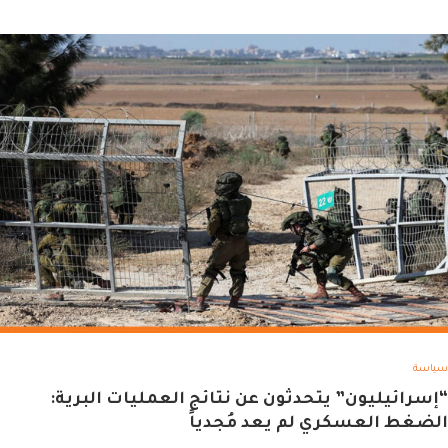
سياسة
“إسرائيليون” يتحدثون عن نتائج العمليات البرية:
الضغط العسكري لم يعد مُجدياً