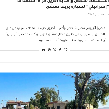
استشهاد شخص وإصابة آخرين جراء استهداف
“إسرائيلي” لسيارة بريف دمشق
ديسمبر 3, 2024
خاص|| أثر برس قضى شخص وأُصيب آخرون جراء استهداف سيارة من قبل
الاحتلال الإسرائيلي على طريق مطار دمشق الدولي. وأكدت مصادر “أثر برس”
أن الاستهداف تم بواسطة صاروخ أطلقته مسيرة …