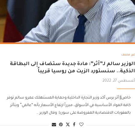
غير مصنف
الوزير سالم لـ”أثر”: مادة جديدة ستضاف إلى البطاقة
الذكية.. سنستورد الزيت من روسيا قريباً
أغسطس 27, 2022
خاص|| أثر برس أكد وزير التجارة الداخلية وحماية المستهلك عمرو سالم توفر
كافة المواد الأساسية في الأسواق، مبرراً ارتفاع الأسعار بأنه “عالمي” ويتأثر
بالعقوبات الاقتصادية المفروضة على سوريا. وقال الوزير …