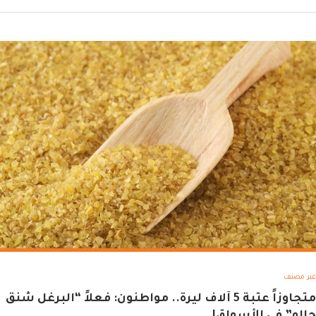
غير مصنف
متجاوزاً عتبة 5 آلاف ليرة.. مواطنون: فعلاً “البرغل شنق
حالو” في الأسواق!