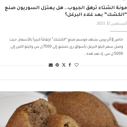
مونة الشتاء ترهق الجيوب.. هل يعتزل السوريون صنع
“الكشك” بعد غلاء البرغل؟
أغسطس 12, 2023
خاص || أثر برس يشهد موسم صنع “الكشك” ارتفاعاً كبيراً بالأسعار، حيث
وصل سعر كيلو البرغل بأسواق ري دمشق إلى 7500 ل.س وكيلو اللبن إلى
5000 ل.س، إذ تعد هذه …