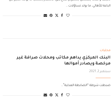
الباعة للأهالي، ما يولد تساؤلات …
محليات
البنك المركزي يداهم مكاتب ومحلات صرافة غير
مرخصة ويصادر أموالها
سبتمبر 2, 2021
ضبطت شرطة “الضابطة العدلية”…