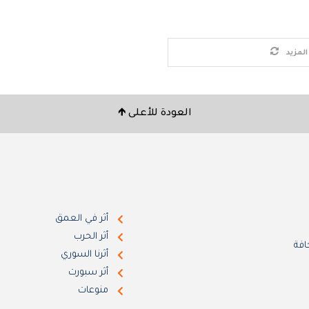
لمزيد
العودة للأعلى 🡹
أثر في العمق
أثر الحرب
افة
أثرنا السوري
أثر سبورت
منوعات