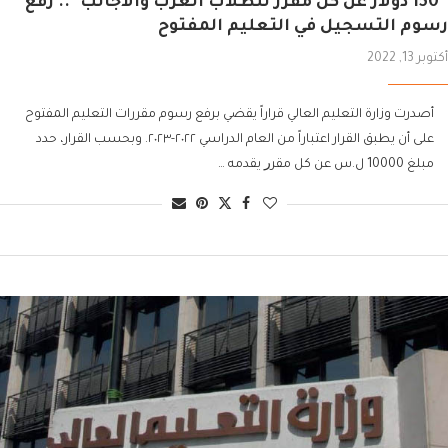
“150 دولار عن كل مقرر للطلاب العرب والأجانب”.. رفع
رسوم التسجيل في التعليم المفتوح
أكتوبر 13, 2022
أصدرت وزارة التعليم العالي قراراً يقضي برفع رسوم مقررات التعليم المفتوح
على أن يطبق القرار اعتباراً من العام الدراسي ٢٠٢٢-٢٠٢٣. وبحسب القرار، حدد
مبلغ 10000 ل.س ﻋﻦ ﻛﻞ ﻣﻘﺮﺭ ﻳﻘﺪﻣﻪ …