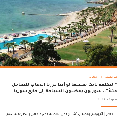
غير مصنف
محليات
“التكلفة باتت نفسها لو أننا قررنا الذهاب للساحل
مثلاً”.. سوريون يفضلون السياحة إلى خارج سوريا
مايو 23, 2023
خاص|| أثر يومان يفصلان (شادي) عن العطلة الصيفية التي ينتظرها ليسافر