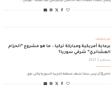
وفتح جبهات متعددة ضد الاحتلال الإسرائيلي بعد عملية “طوفان …
غير مصنف
برعاية أمريكية ومباركة تركيا.. ما هو مشروع “الحزام
العشائري” شرقي سوريا؟
سبتمبر 2, 2023
خاص|| أثر برس بينما تشهد منطقة الجزيرة السورية والتي تقع….