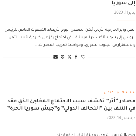
إلى سوريا
يناير 11, 2023
التقى وزير الخارجية الأردني أيمن الصفدي اليوم الأربعاء، المبعوث الخاص للرئيس
الروسي إلى سوريا ألكسندر لافرينتيف، في اجتماع ركز على ضرورة تثبيت الأمن
والاستقرار في الجنوب السوري، ومواجهة تهريب المخدرات، …
سياسة
ميدان
مصادر “أثر” تكشف سبب الاجتماع المفاجئ الذي عقد
في التنف بين “التحالف الدولي” و”جيش سوريا الحرة”
ديسمبر 14, 2022
خاص|| أثر برس شهدت مدينة التنف الواقعة عند….