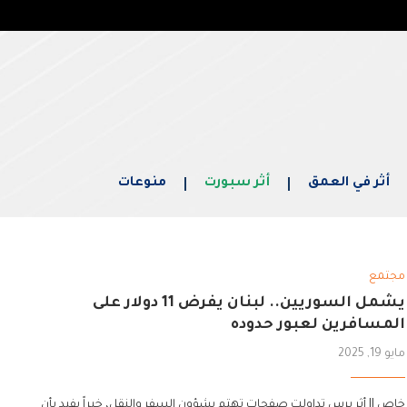
أثر في العمق
أثر سبورت
منوعات
مجتمع
يشمل السوريين.. لبنان يفرض 11 دولار على
المسافرين لعبور حدوده
مايو 19, 2025
خاص || أثر برس تداولت صفحات تهتم بشؤون السفر والنقل، خبراً يفيد بأن