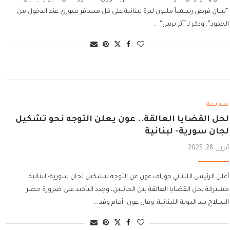
“لبنان فرض رسمياً مليون ليرة لبنانية على كل مسافر سوري عند الدخول من
الحدود”. وذكر لـ”أثر برس” …
سياسة
لحل القضايا العالقة.. عون يعلن التوجه نحو تشكيل
لجان سورية- لبنانية
أبريل 28, 2025
أعلن الرئيس اللبناني جوزاف عون عن التوجه لتشكيل لجان سورية- لبنانية
مشتركة لحل القضايا العالقة بين الجانبين، وجدد التأكيد على ضرورة حصر
السلاح بيد الدولة اللبنانية. وقال عون -أمام وفد …