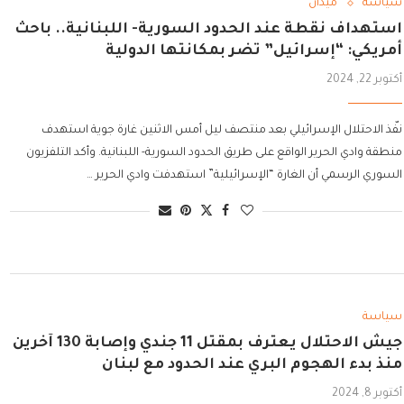
سياسة
ميدان
استهداف نقطة عند الحدود السورية- اللبنانية.. باحث
أمريكي: “إسرائيل” تضر بمكانتها الدولية
أكتوبر 22, 2024
نفّذ الاحتلال الإسرائيلي بعد منتصف ليل أمس الاثنين غارة جوية استهدف
منطقة وادي الحرير الواقع على طريق الحدود السورية- اللبنانية. وأكد التلفزيون
السوري الرسمي أن الغارة “الإسرائيلية” استهدفت وادي الحرير …
سياسة
جيش الاحتلال يعترف بمقتل 11 جندي وإصابة 130 آخرين
منذ بدء الهجوم البري عند الحدود مع لبنان
أكتوبر 8, 2024