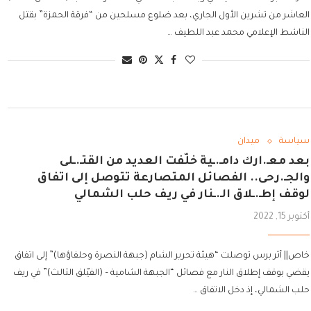
العاشر من تشرين الأول الجاري، بعد ضلوع مسلحين من “فرقة الحمزة” بقتل
الناشط الإعلامي محمد عبد اللطيف …
سياسة
ميدان
بعد معـ.ارك دامـ.ـية خلّفت العديد من القتـ.ـلى
والجـ.رحى.. الفصائل المتصارعة تتوصل إلى اتفاق
لوقف إطـ.ـلاق الـ.ـنار في ريف حلب الشمالي
أكتوبر 15, 2022
خاص|| أثر برس توصلت “هيئة تحرير الشام (جبهة النصرة وحلفاؤها)” إلى اتفاق
يقضي بوقف إطلاق النار مع فصائل “الجبهة الشامية – (الفيّلق الثالث)” في ريف
حلب الشمالي، إذ دخل الاتفاق …