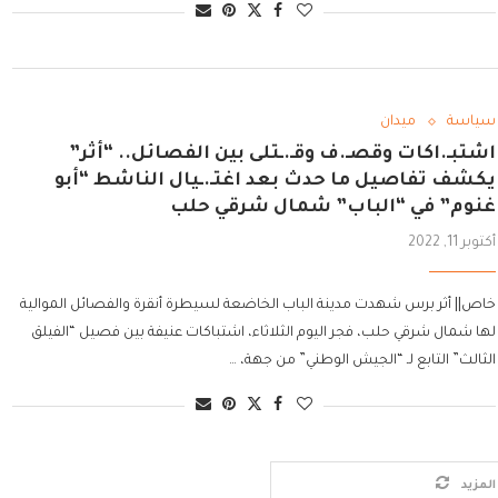
سياسة
ميدان
اشتبـ.اكات وقصـ.ف وقـ.ـتلى بين الفصائل.. “أثر”
يكشف تفاصيل ما حدث بعد اغتـ.ـيال الناشط “أبو
غنوم” في “الباب” شمال شرقي حلب
أكتوبر 11, 2022
خاص|| أثر برس شهدت مدينة الباب الخاضعة لسيطرة أنقرة والفصائل الموالية
لها شمال شرقي حلب، فجر اليوم الثلاثاء، اشتباكات عنيفة بين فصيل “الفيلق
الثالث” التابع لـ “الجيش الوطني” من جهة، …
لمزيد