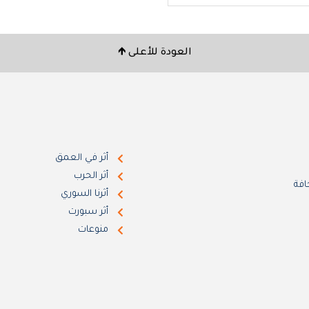
العودة للأعلى 🡹
أثر في العمق
أثر الحرب
افة
أثرنا السوري
أثر سبورت
منوعات