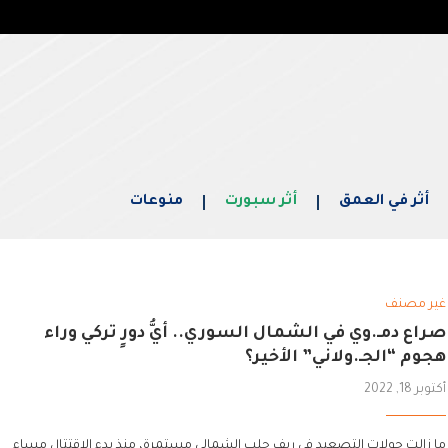
أثر في العمق
أثر سبورت
منوعات
غير مصنف
صراع دمـ.وي في الشمال السوري.. أيُّ دورٍ تركي وراء
هجوم “الجـ.ولاني” الأخير؟
أكتوبر 18, 2022
ما زالت جولات التصعيد في ريف حلب الشمالي مستمرة، منذ بدء الاقتتال مساء