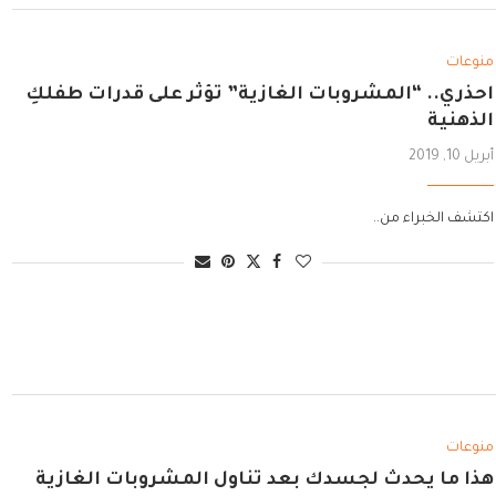
منوعات
احذري.. “المشروبات الغازية” تؤثر على قدرات طفلكِ
الذهنية
أبريل 10, 2019
اكتشف الخبراء من..
منوعات
هذا ما يحدث لجسدك بعد تناول المشروبات الغازية