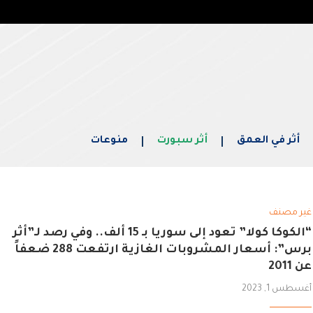
أثر في العمق
أثر سبورت
منوعات
غير مصنف
“الكوكا كولا” تعود إلى سوريا بـ 15 ألف.. وفي رصد لـ”أثر
برس”: أسعار المشروبات الغازية ارتفعت 288 ضعفاً
عن 2011
أغسطس 1, 2023