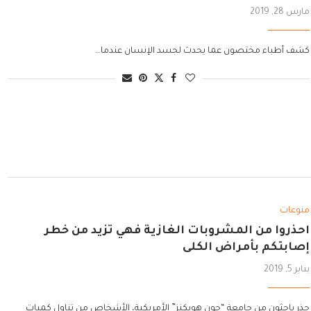
مارس 28, 2019
كشف أطباء مختصون عما يحدث لجسد الإنسان عندما…
منوعات
احذروا من المشروبات الغازية فهي تزيد من خطر
إصابتكم بأمراض الكلى
يناير 5, 2019
حذر باحثون من جامعة “جون هوبكنز” الأمريكية، الأشخاص من تناول كميات