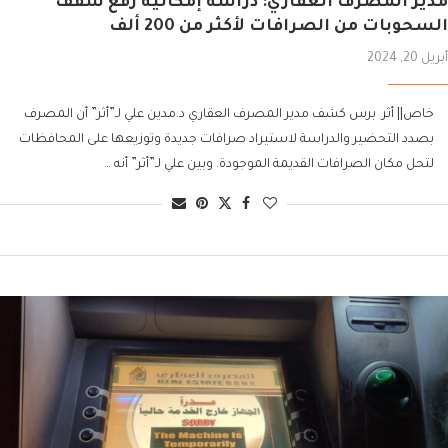
مدير المصرف العقاري: دراسة إمكانية رفع سقف
السحوبات من الصرافات لأكثر من 200 ألف
أبريل 20, 2024
خاص|| أثر برس كشف مدير المصرف العقاري د.مدين علي لـ”أثر” أن المصرف
بصدد التحضير والدراسة لاستيراد صرافات جديدة وتوزيعها على المحافظات
لتحل مكان الصرافات القديمة الموجودة. وبين علي لـ”أثر” أنه …