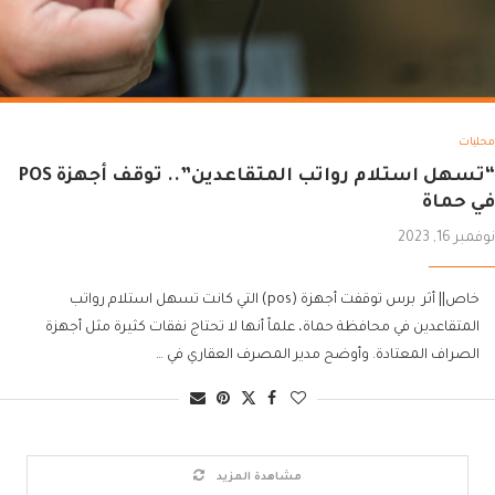
محليات
“تسهل استلام رواتب المتقاعدين”.. توقف أجهزة POS
في حماة
نوفمبر 16, 2023
خاص|| أثر برس توقفت أجهزة (pos) التي كانت تسهل استلام رواتب
المتقاعدين في محافظة حماة، علماً أنها لا تحتاج نفقات كثيرة مثل أجهزة
الصراف المعتادة. وأوضح مدير المصرف العقاري في …
مشاهدة المزيد