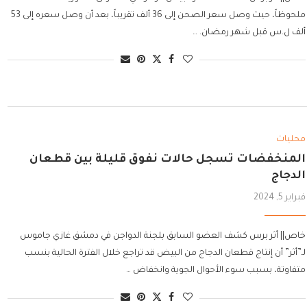
ملحوظاً، حيث وصل سعر الصحن إلى 36 ألف تقريباً، بعد أن وصل سعره إلى 53
ألف ل.س قبل شهر رمضان. …
محليات
المنخفضات تسجل حالات نفوق قليلة بين قطعان
الدجاج
فبراير 5, 2024
خاص|| أثر برس كشف العضو السابق بلجنة الدواجن في دمشق غازي جاموس
لـ”أثر” أن إنتاج قطعان الدجاج من البيض قد تراجع خلال الفترة الحالية بنسب
متفاوتة، بسبب سوء الأحوال الجوية وانخفاض …