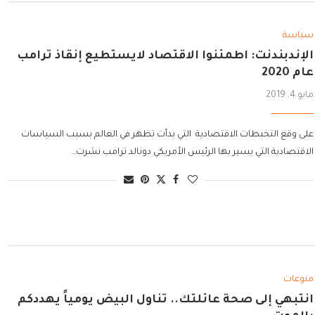
سياسة
الإندبندنت: اطمئنوا الاقتصاد لايستطيع إنقاذ ترامب
عام 2020
مايو 4, 2019
على وقع التخبطات الاقتصادية التي بدأت تظهر في العالم بسبب السياسات
الاقتصادية التي يسير بها الرئيس الأمريكي دونالد ترامب نشرت…
منوعات
انتبهي إلى صحة عائلتك.. تناول البيض يومياً يهددكم