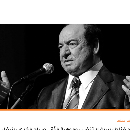
غير مصنف
مغناطيسية لا تنضب وموهبة فذّة.. صباح فخري يشغل