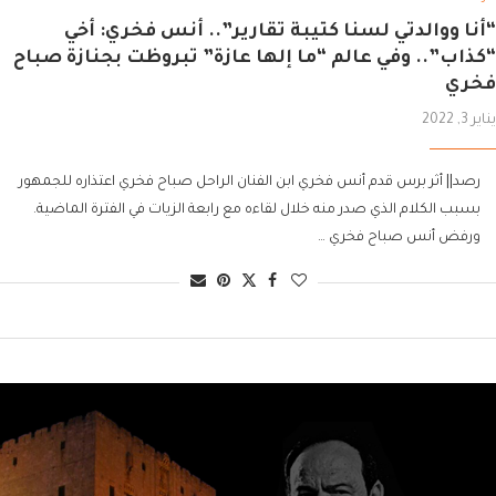
“أنا ووالدتي لسنا كتيبة تقارير”.. أنس فخري: أخي
“كذاب”.. وفي عالم “ما إلها عازة” تبروظت بجنازة صباح
فخري
يناير 3, 2022
رصد|| أثر برس قدم أنس فخري ابن الفنان الراحل صباح فخري اعتذاره للجمهور
بسبب الكلام الذي صدر منه خلال لقاءه مع رابعة الزيات في الفترة الماضية.
ورفض أنس صباح فخري …