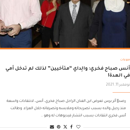
منوعات
أنس صباح فخري: والِداي “متآخيين” لذلك لم تدخل أمي
في العدة!
نوفمبر 11, 2021
رصد|| أثر برس تعرض ابن الفنان الراحل صباح فخري، أنس، لانتقادات واسعة
منذ رحيل والده بسبب تصريحاته وملابسه وتصرفاته خلال العزاء. وطالت
أنس فخري انتقادات بسبب انتشار فيديوهات له وهو …