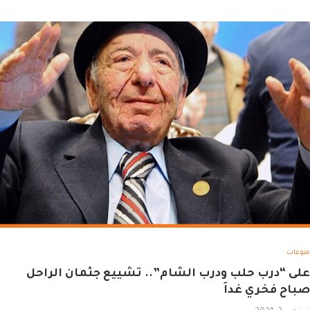
منوعات
على “درب حلب ودرب الشام”.. تشييع جثمان الراحل
صباح فخري غداَ