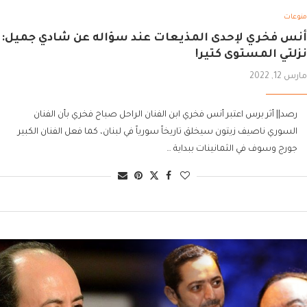
منوعات
أنس فخري لإحدى المذيعات عند سؤاله عن شادي جميل:
نزلتي المستوى كتير!
مارس 12, 2022
رصد|| أثر برس اعتبر أنس فخري ابن الفنان الراحل صباح فخري بأن الفنان
السوري ناصيف زيتون سيخلق تاريخاً سورياً في لبنان، كما فعل الفنان الكبير
جورج وسوف في الثمانينات ببداية …