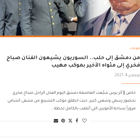
منوعات
من دمشق إلى حلب.. السوريون يشيعون الفنان صباح
فخري إلى مثواه الأخير بموكب مهيب
نوفمبر 4, 2021
خاص || أثر برس شيّعت العاصمة دمشق اليوم الفنان الراحل صباح فخري
بحضور رسمي وشعبي كبير، حيث انطلق موكب التشييع من مشفى الشامي
مروراً بساحة الأمويين التي أغلقت بالكامل لحظة …