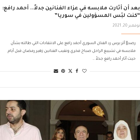
بعد أن أثارت ملابسه في عزاء الفنانين جدلاً.. أحمد رافع:
“كنت لبّس المسؤولين في سوريا”
نوفمبر 20, 2021
رصد|| أثر برس رد الفنان السوري أحمد رافع على الانتقادات التي طالته بشأن
ملابسه في تشييع الراحل صباح فخري ونقيب الفنانين زهير رمضان قبل أيام.
حيث أثار أحمد رافع جدلاً …