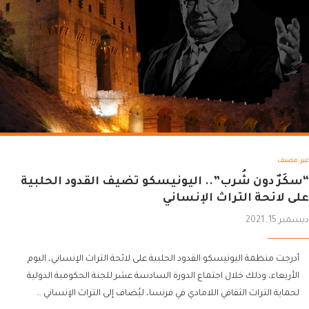
غير مصنف
“سكَرٌ دون شُرب”.. اليونيسكو تضيف القدود الحلبية
على لائحة التراث الإنساني
ديسمبر 15, 2021
أدرجت منظمة اليونيسكو القدود الحلبية على لائحة التراث الإنساني، اليوم
الأربعاء، وذلك خلال اجتماع الدورة السادسة عشر للجنة الحكومية الدولية
لحماية التراث الثقافي اللامادي في فرنسا، ليُضاف إلى التراث الإنساني …