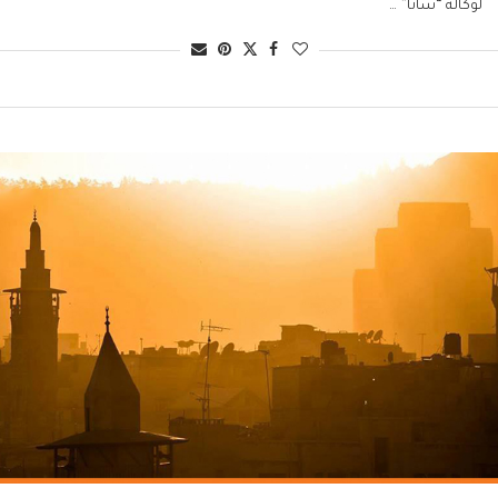
لوكالة “سانا” …