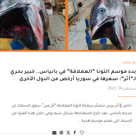
غير مصنف
بدء موسم التونا “العملاقة” في بانياس.. خبير بحري
لـ”أثر”: سعرها في سوريا أرخص من الدول الأخرى
سبتمبر 14, 2023
خاص || أثر برس تتصدّر سمكة التونا العملاقة “أم عين” سوق السمك في
مدينة بانياس، بعد تكرار اصطيادها بشكل شبه يومي خلال هذه الفترة من
السنة، التي تعتبر موسم هجرة …