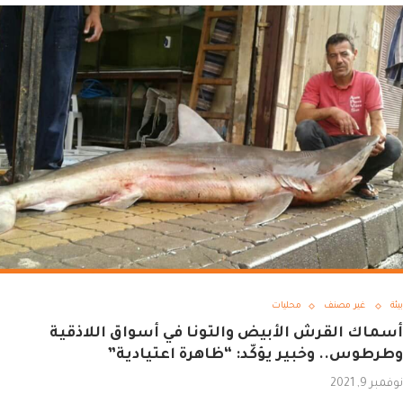
بيئة
غير مصنف
محليات
أسماك القرش الأبيض والتونا في أسواق اللاذقية
وطرطوس.. وخبير يؤكّد: “ظاهرة اعتيادية”
نوفمبر 9, 2021