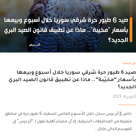
غير مصنف
صيد 6 طيور حرة شرقي سوريا خلال أسبوع وبيعها
بأسعار “مخيّبة”.. ماذا عن تطبيق قانون الصيد البري
الجديد؟
أكتوبر 4, 2023
خاص || أثر برس سجل خلال الأسبوع الماضي اصطياد 6 طيور حرة في مناطق
متفرقة من المحافظات الشرقية، إلا أن مصادر أهلية تقول لـ “أثر برس” إن
الموسم الحالي مازال …