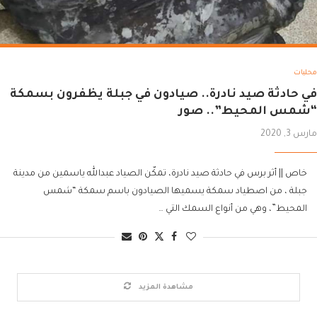
محليات
في حادثة صيد نادرة.. صيادون في جبلة يظفرون بسمكة
“شمس المحيط”.. صور
مارس 3, 2020
خاص || أثر برس في حادثة صيد نادرة، تمكّن الصياد عبدالله ياسمين من مدينة
جبلة ، من اصطياد سمكة يسميها الصيادون باسم سمكة “شمس
المحيط”، وهي من أنواع السمك التي …
مشاهدة المزيد