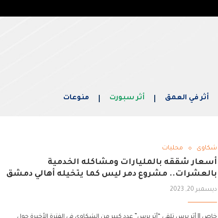
أثر في العمق
أثر سبورت
منوعات
شكاوى
محليات
أسعار شققه بالمليارات ومشاكله الخدمية
بالعشرات.. مشروع دمر ليس كما يتخيله أهالي دمشق
ديسمبر 20, 2023
خاص || أثر برس تلقى “أثر برس” عدد كبير من الشكاوى في الفترة الأخيرة حول