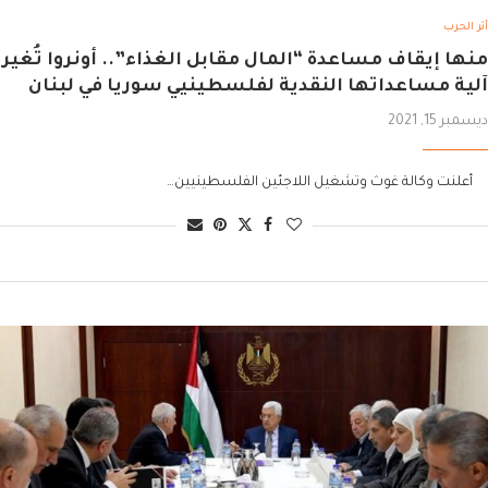
أثر الحرب
منها إيقاف مساعدة “المال مقابل الغذاء”.. أونروا تُغير
آلية مساعداتها النقدية لفلسطينيي سوريا في لبنان
ديسمبر 15, 2021
أعلنت وكالة غوث وتشغيل اللاجئين الفلسطينيين…