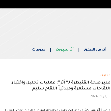
أثر في العمق
أثر سبورت
منوعات
محليات
مدير صحة القنيطرة لـ”أثر”: عمليات تحليل واختبار
اللقاحات مستمرة ومبدئياً اللقاح سليم
فبراير 19, 2024
خاص || أثر برس كشف مدير الصحة في محافظة القنيطرة الدكتور عوض العلي لـ