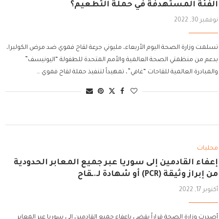
الفئة المستهدفة في حملة التطعيم؟
نوفمبر 30, 2022
تسلمت وزارة الصحة اليوم الأربعاء، مليوني جرعة لقاح فموي ضد مرض الكوليرا،
بدعم من منظمتي الصحة العالمية والأمم المتحدة للطفولة “اليونيسف”
والمبادرة العالمية للقاحات “غافي”، تمهيداً لتنفيذ حملة لقاح فموي …
محليات
إعفاء القادمين إلى سوريا عبر جميع المعابر الحدودية
من إبراز وثيقة (PCR) أو شهادة لـ.ـقاح
أكتوبر 17, 2022
أصدرت وزارة الصحة قراراً يقضي بإعفاء جميع القادمين إلى سوريا عبر المعابر