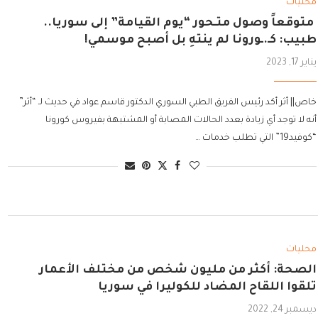
محليات
متوقعاً وصول متـحور “يوم القيامة” إلى سوريا..
طبيب: كـ.ـورونا لم ينتهِ بل أصبح موسمي!
يناير 17, 2023
خاص|| أثر أكد رئيس الفريق الطبي السوري الدكتور قاسم عواد في حديث لـ “أثر”
أنه لا توجد أي زيادة بعدد الحالات المصابة أو المشتبهة بفيروس كورونا
“كوفيد19” التي تطلب خدمات …
محليات
الصحة: أكثر من مليون شخص من مختلف الأعمار
تلقوا اللقاح المضاد للكوليرا في سوريا
ديسمبر 24, 2022