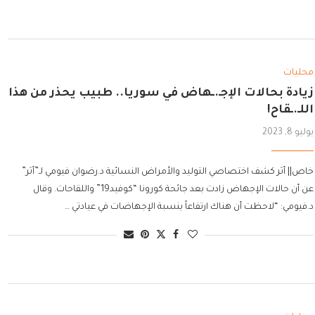
محليات
زيادة بحالات الإجـ.ـهاض في سوريا.. طبيب يحذر من هذا
اللـ.ـقاح!
يوليو 8, 2023
خاص|| أثر كشف اختصاصي التوليد والأمراض النسائية د.رضوان فيومي لـ”أثر”
عن أن حالات الإجهاض زادت بعد جائحة كورونا “كوفيد19” واللقاحات. وقال
د.فيومي: “لاحظت أن هناك ارتفاعاً بنسبة الإجهاضات في عيادتي …