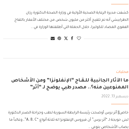
كشفت مديرة الرعاية الصحية الأولية في وزارة الصحة الدكتورة رزان
الطرابيشي أنه تم تلقيح أكثر من مليون شخص من مختلف الأعمار باللقاح
الفموي المضاد للكوليرا، خلال الحملة التي أطلقتها الوزارة في …
محليات
ما الآثار الجانبية للـقـاح “الإنفلونزا” ومن الأشخاص
الممنوعين منه؟.. مصدر طبي يوضح لـ “أثر”
ديسمبر 13, 2022
خاص|| أثر برس أوضحت رئيسة الرابطة السورية لطب وجراحة الصدر الدكتورة
لبنى حويجة لـ “أثر برس” أن فيروس الإنفلونزا له ثلاثة أنواع “A، B، C”، وغالباً ما
يصاب الأشخاص بنوعي …