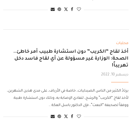
محليات
أخذ لقاح “الكريب” دون استشارة طبيب أمر خاطئ..
الصحة: الوزارة غير مسؤولة عن أي لقاح فاسد دخل
تهريباً!
ديسمبر 10, 2022
يرتادُ الكثير من الناس الصيدليات، خاصة في الأرياف، على مدى هذين الشهرين،
لأخذ لقاح “الكريب” والرشح، لتفادي الإصابة به، وذلك دون استشارة طبية.
ووفقاً لصحيفة “البعث”، فإن الدكتور باسل العكة …