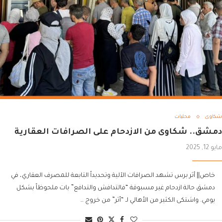
شكاوى
محليات
دمشق.. شكاوى من الازدحام على الصرافات العقارية
مايو 12, 2025
خاص|| أثر برس تشهد الصرافات الآلية وتحديداً التابعة للمصرف العقاري، في
دمشق حالة ازدحام غير مسبوقة “فالتدافش والتدافع” بات ملحوظاً بشكل
يومي. واشتكى الكثير من الأهالي لـ “أثر” من خروج …