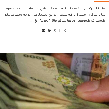
أعلن نائب رئيس الحكومة اللبنانية سعادة الشامي، عن إفلاس بلاده ومصرف
لبنان المركزي، مشيراً إلى أنه سيجري توزيع الخسائر على الدولة ومصرف لبنان
والمصارف والمودعين. ووفقاً لموقع قناة “الجديد”، فإن …