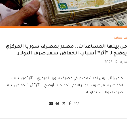
غير مصنف
من بينها المساعدات.. مصدر بمصرف سوريا المركزي
يوضح لـ “أثر” أسباب انخفاض سعر صرف الدولار
فبراير 12, 2023
خاص|| أثر برس تحدث مصدر في مصرف سوريا المركزي لـ “أثر” عن سبب
انخفاض سعر صرف الدولار اليوم الأحد. حيث أوضح لـ “أثر” أن “انخفاض سعر
صرف الدولار سببه ازدياد …