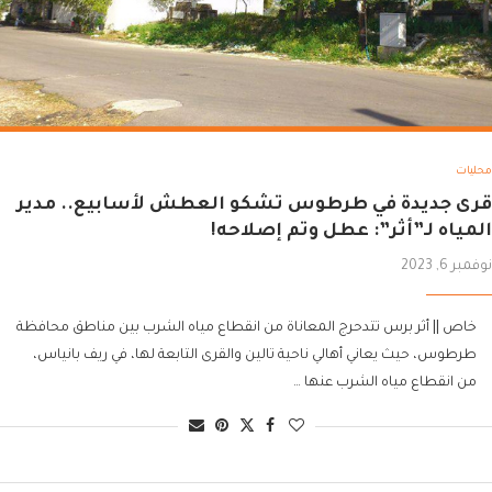
محليات
قرى جديدة في طرطوس تشكو العطش لأسابيع.. مدير
المياه لـ”أثر”: عطل وتم إصلاحه!
نوفمبر 6, 2023
خاص || أثر برس تتدحرج المعاناة من انقطاع مياه الشرب بين مناطق محافظة
طرطوس، حيث يعاني أهالي ناحية تالين والقرى التابعة لها، في ريف بانياس،
من انقطاع مياه الشرب عنها …