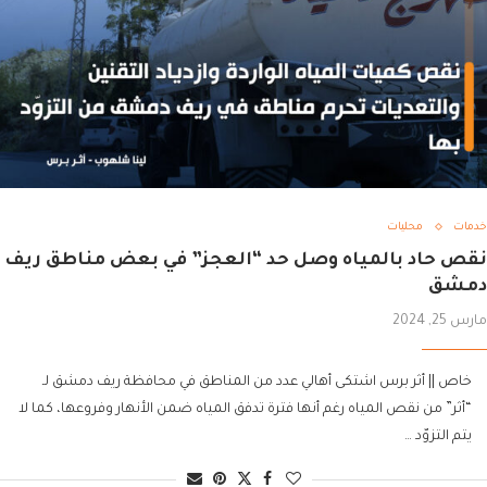
خدمات
محليات
نقص حاد بالمياه وصل حد “العجز” في بعض مناطق ريف
دمشق
مارس 25, 2024
خاص || أثر برس اشتكى أهالي عدد من المناطق في محافظة ريف دمشق لـ
“أثر” من نقص المياه رغم أنها فترة تدفق المياه ضمن الأنهار وفروعها، كما لا
يتم التزوّد …