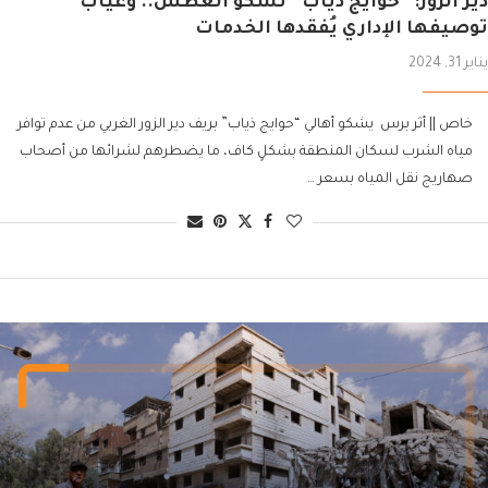
دير الزور: “حوايج ذياب” تشكو العطش.. وغياب
توصيفها الإداري يُفقدها الخدمات
يناير 31, 2024
خاص || أثر برس يشكو أهالي “حوايج ذياب” بريف دير الزور الغربي من عدم توافر
مياه الشرب لسكان المنطقة بشكلٍ كاف، ما يضطرهم لشرائها من أصحاب
صهاريج نقل المياه بسعر …