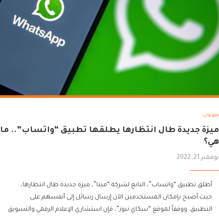
منوعات
ميزة جديدة طال انتظارها يطلقها تطبيق “واتساب”.. ما
هي؟
نوفمبر 21, 2022
أطلق تطبيق “واتساب”، التابع لشركة “ميتا”، ميزة جديدة طال انتظارها،
حيث أصبح بإمكان المستخدمين الآن إرسال رسائل إلى أنفسهم على
التطبيق. ووفقاً لموقع “سكاي نيوز”، فإن استشاري الإعلام الرقمي والتسويق