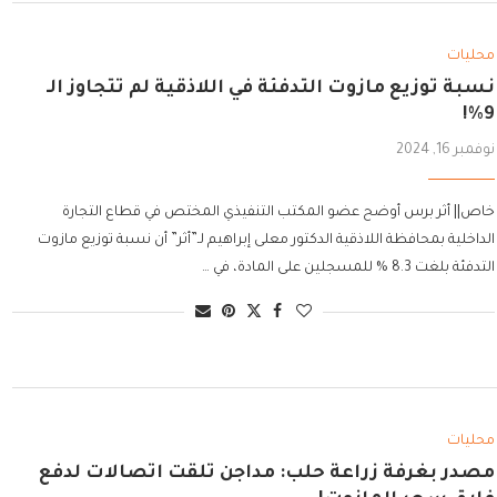
محليات
نسبة توزيع مازوت التدفئة في اللاذقية لم تتجاوز الـ
9%!
نوفمبر 16, 2024
خاص|| أثر برس أوضح عضو المكتب التنفيذي المختص في قطاع التجارة
الداخلية بمحافظة اللاذقية الدكتور معلى إبراهيم لـ”أثر” أن نسبة توزيع مازوت
التدفئة بلغت 8.3 % للمسجلين على المادة، في …
محليات
مصدر بغرفة زراعة حلب: مداجن تلقت اتصالات لدفع