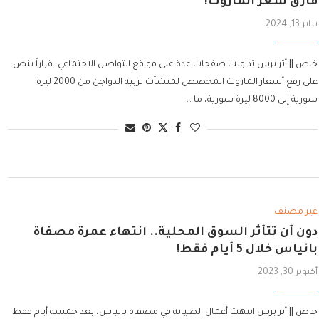
فارق سعر المازوت!
يناير 13, 2024
خاص || أثر برس تداولت صفحات عدة على مواقع التواصل الاجتماعي، قراراً ينص
على رفع أسعار المازوت المخصص لمنشآت تربية الدواجن من 2000 ليرة
سورية إلى 8000 ليرة سورية، ما …
غير مصنف
دون أن تتأثر السوق المحلية.. انتهاء عمرة مصفاة
بانياس خلال 5 أيام فقط!
أكتوبر 30, 2023
خاص || أثر برس انتهت أعمال الصيانة في مصفاة بانياس، بعد خمسة أيام فقط