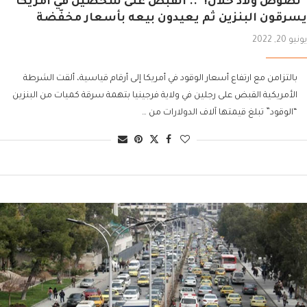
“لصوص ولاد حلال!”.. القبض على شخصين في أمريكا
يسرقون البنزين ثم يعيدون بيعه بأسعار مخفّضة
يونيو 20, 2022
بالتزامن مع ارتفاع أسعار الوقود في أمريكا إلى أرقام قياسية، ألقت الشرطة
الأمريكية القبض على رجلين في ولاية فرجينيا بتهمة سرقة كميات من البنزين
“الوقود” تبلغ قيمتها آلاف الدولارات من …