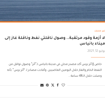
غير مصنف
لا أزمة وقود مرتقبة.. وصول ناقلتي نفط وناقلة غاز إلى
ميناء بانياس
يوليو 12, 2021
خاص || أثر برس أكد مصدر محلي في مدينة بانياس لـ”أثر” وصول نواقل من
النفط الخام والغاز خلال اليومين الماضيين. وأفادت مصادر لـ “أثر برس” بأنه
وصلت خلال الـ48 ساعة …